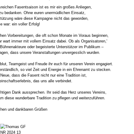
sreichen Fasentsaison ist es mir ein großes Anliegen,
 zu bedanken. Ohne euren unermüdlichen Einsatz,
stützung wäre diese Kampagne nicht das geworden,
e war: ein voller Erfolg!
chen Vorbereitungen, die oft schon Monate im Voraus beginnen,
r wart immer mit vollem Einsatz dabei. Ob als Organisatoren,'
, Bühnenakteure oder begeisterte Unterstützer im Publikum –
ragen, dass unsere Veranstaltungen unvergesslich wurden.
blut, Teamgeist und Freude ihr euch für unseren Verein engagiert.
erständlich, so viel Zeit und Energie in ein Ehrenamt zu stecken.
Neue, dass die Fasent nicht nur eine Tradition ist,
nschaftserlebnis, das uns alle verbindet.
chtigen Dank aussprechen. Ihr seid das Herz unseres Vereins,
am diese wunderbare Tradition zu pflegen und weiterzuführen.
schen und dankbaren Grüßen