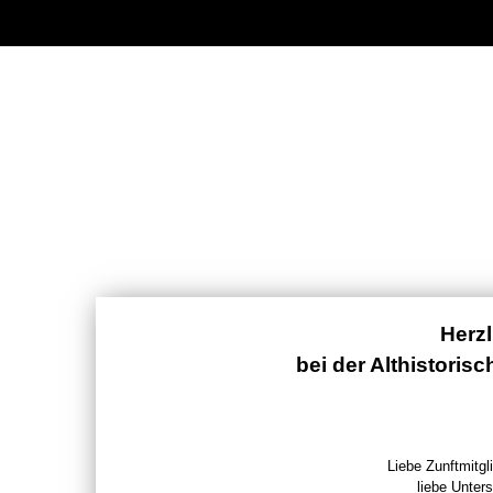
Herz
bei der Althistoris
Liebe Zunftmitgli
liebe Unters